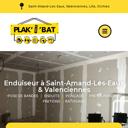
Saint-Amand-Les-Eaux, Valenciennes, Lille, Orchies
Enduiseur à Saint-Amand-Les-Eaux
& Valenciennes
POSE DE BANDES
|
ENDUITS
|
PONÇAGE
|
PRET À PEINDRE
|
FINITIONS
|
RATISSAGE