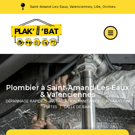
Saint-Amand-Les-Eaux, Valenciennes, Lille, Orchies
Plombier à Saint-Amand-Les-Eaux
& Valenciennes
DÉPANNAGE RAPIDE
|
INSTALLATION SANITAIRES
|
RÉPARATION
FUITES
|
SALLE DE BAIN